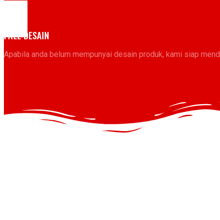
FREE DESAIN​
Apabila anda belum mempunyai desain produk, kami siap mendes