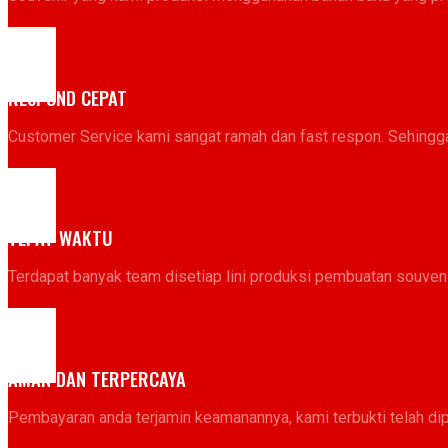
RESPOND CEPAT
Customer Service kami sangat ramah dan fast respon. Sehingga
TEPAT WAKTU
Terdapat banyak team disetiap lini produksi pembuatan souveni
AMAN DAN TERPERCAYA​
Pembayaran anda terjamin keamanannya, kami terbukti telah di