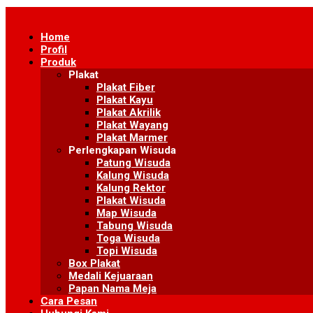
Skip
to
Home
content
Profil
Produk
Plakat
Plakat Fiber
Plakat Kayu
Plakat Akrilik
Plakat Wayang
Plakat Marmer
Perlengkapan Wisuda
Patung Wisuda
Kalung Wisuda
Kalung Rektor
Plakat Wisuda
Map Wisuda
Tabung Wisuda
Toga Wisuda
Topi Wisuda
Box Plakat
Medali Kejuaraan
Papan Nama Meja
Cara Pesan