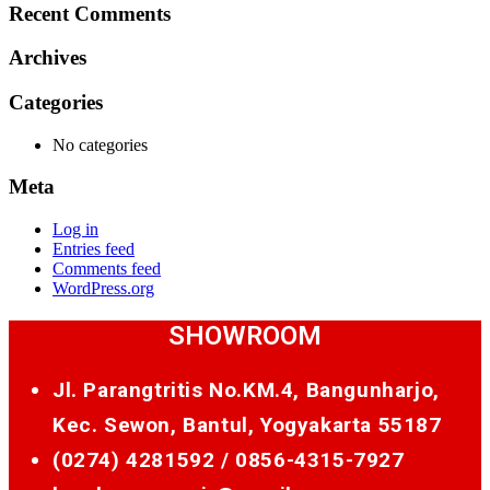
Recent Comments
Archives
Categories
No categories
Meta
Log in
Entries feed
Comments feed
WordPress.org
SHOWROOM
Jl. Parangtritis No.KM.4, Bangunharjo,
Kec. Sewon, Bantul, Yogyakarta 55187
(0274) 4281592 /
0856-4315-7927