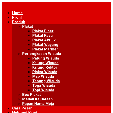
Skip
to
Home
content
Profil
Produk
Plakat
Plakat Fiber
Plakat Kayu
Plakat Akrilik
Plakat Wayang
Plakat Marmer
Perlengkapan Wisuda
Patung Wisuda
Kalung Wisuda
Kalung Rektor
Plakat Wisuda
Map Wisuda
Tabung Wisuda
Toga Wisuda
Topi Wisuda
Box Plakat
Medali Kejuaraan
Papan Nama Meja
Cara Pesan
Hubungi Kami