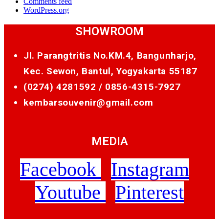
Comments feed
WordPress.org
SHOWROOM
Jl. Parangtritis No.KM.4, Bangunharjo,
Kec. Sewon, Bantul, Yogyakarta 55187
(0274) 4281592 /
0856-4315-7927
kembarsouvenir@gmail.com
MEDIA
Facebook
Instagram
Youtube
Pinterest