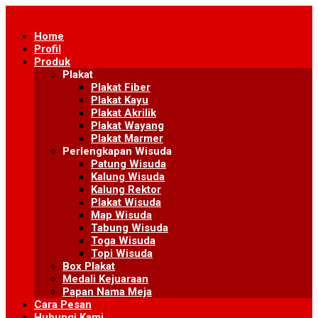
Skip
to
Home
content
Profil
Produk
Plakat
Plakat Fiber
Plakat Kayu
Plakat Akrilik
Plakat Wayang
Plakat Marmer
Perlengkapan Wisuda
Patung Wisuda
Kalung Wisuda
Kalung Rektor
Plakat Wisuda
Map Wisuda
Tabung Wisuda
Toga Wisuda
Topi Wisuda
Box Plakat
Medali Kejuaraan
Papan Nama Meja
Cara Pesan
Hubungi Kami