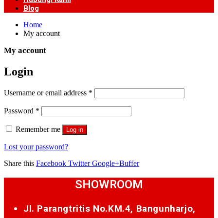
Blog
Home
My account
My account
Login
Username or email address
*
Password
*
Remember me
Log in
Lost your password?
Share this
Facebook
Twitter
Google+
Buffer
SHOWROOM
Jl. Parangtritis No.KM.4, Bangunharjo,