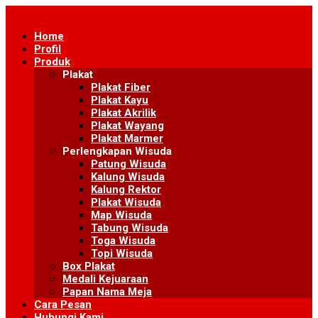
Skip
to
Home
content
Profil
Produk
Plakat
Plakat Fiber
Plakat Kayu
Plakat Akrilik
Plakat Wayang
Plakat Marmer
Perlengkapan Wisuda
Patung Wisuda
Kalung Wisuda
Kalung Rektor
Plakat Wisuda
Map Wisuda
Tabung Wisuda
Toga Wisuda
Topi Wisuda
Box Plakat
Medali Kejuaraan
Papan Nama Meja
Cara Pesan
Hubungi Kami