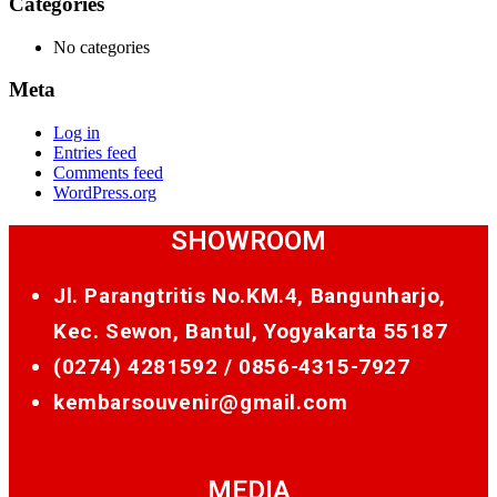
Categories
No categories
Meta
Log in
Entries feed
Comments feed
WordPress.org
SHOWROOM
Jl. Parangtritis No.KM.4, Bangunharjo,
Kec. Sewon, Bantul, Yogyakarta 55187
(0274) 4281592 /
0856-4315-7927
kembarsouvenir@gmail.com
MEDIA