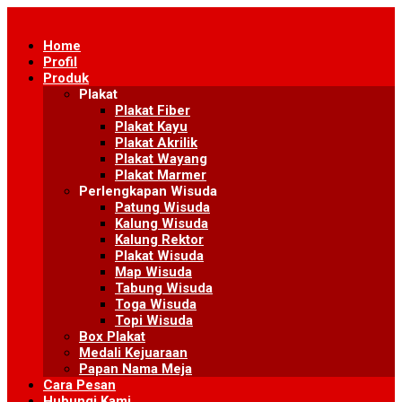
Skip
to
Home
content
Profil
Produk
Plakat
Plakat Fiber
Plakat Kayu
Plakat Akrilik
Plakat Wayang
Plakat Marmer
Perlengkapan Wisuda
Patung Wisuda
Kalung Wisuda
Kalung Rektor
Plakat Wisuda
Map Wisuda
Tabung Wisuda
Toga Wisuda
Topi Wisuda
Box Plakat
Medali Kejuaraan
Papan Nama Meja
Cara Pesan
Hubungi Kami