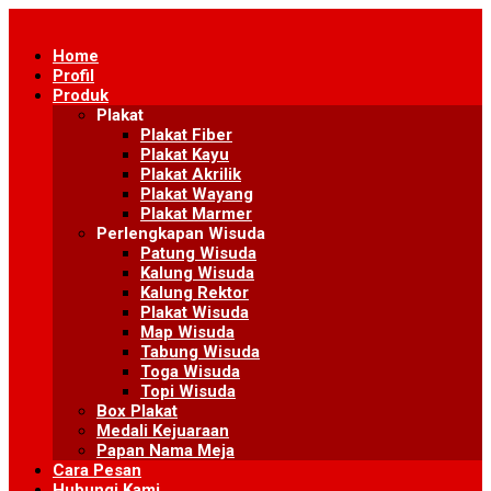
Skip
to
Home
content
Profil
Produk
Plakat
Plakat Fiber
Plakat Kayu
Plakat Akrilik
Plakat Wayang
Plakat Marmer
Perlengkapan Wisuda
Patung Wisuda
Kalung Wisuda
Kalung Rektor
Plakat Wisuda
Map Wisuda
Tabung Wisuda
Toga Wisuda
Topi Wisuda
Box Plakat
Medali Kejuaraan
Papan Nama Meja
Cara Pesan
Hubungi Kami