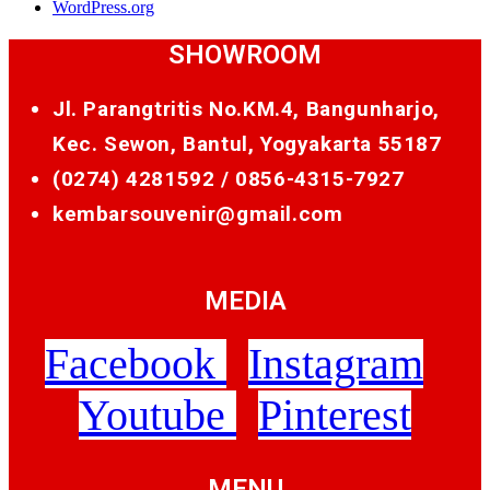
WordPress.org
SHOWROOM
Jl. Parangtritis No.KM.4, Bangunharjo,
Kec. Sewon, Bantul, Yogyakarta 55187
(0274) 4281592 /
0856-4315-7927
kembarsouvenir@gmail.com
MEDIA
Facebook
Instagram
Youtube
Pinterest
MENU