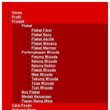
Skip
to
Home
content
Profil
Produk
Plakat
Plakat Fiber
Plakat Kayu
Plakat Akrilik
Plakat Wayang
Plakat Marmer
Perlengkapan Wisuda
Patung Wisuda
Kalung Wisuda
Kalung Rektor
Plakat Wisuda
Map Wisuda
Tabung Wisuda
Toga Wisuda
Topi Wisuda
Box Plakat
Medali Kejuaraan
Papan Nama Meja
Cara Pesan
Hubungi Kami