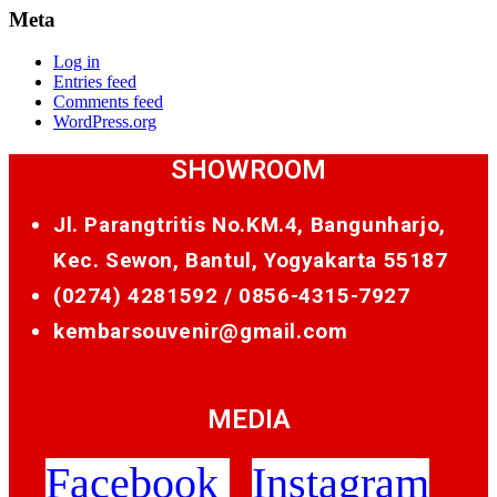
Meta
Log in
Entries feed
Comments feed
WordPress.org
SHOWROOM
Jl. Parangtritis No.KM.4, Bangunharjo,
Kec. Sewon, Bantul, Yogyakarta 55187
(0274) 4281592 /
0856-4315-7927
kembarsouvenir@gmail.com
MEDIA
Facebook
Instagram