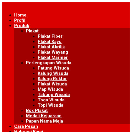
Skip
to
Home
content
Profil
Produk
Plakat
Plakat Fiber
Plakat Kayu
Plakat Akrilik
Plakat Wayang
Plakat Marmer
Perlengkapan Wisuda
Patung Wisuda
Kalung Wisuda
Kalung Rektor
Plakat Wisuda
Map Wisuda
Tabung Wisuda
Toga Wisuda
Topi Wisuda
Box Plakat
Medali Kejuaraan
Papan Nama Meja
Cara Pesan
Hubungi Kami