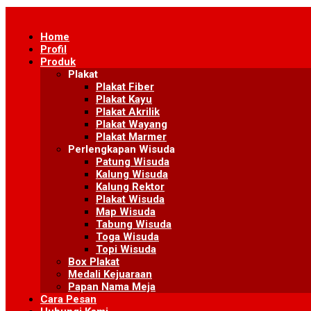
Skip
to
Home
content
Profil
Produk
Plakat
Plakat Fiber
Plakat Kayu
Plakat Akrilik
Plakat Wayang
Plakat Marmer
Perlengkapan Wisuda
Patung Wisuda
Kalung Wisuda
Kalung Rektor
Plakat Wisuda
Map Wisuda
Tabung Wisuda
Toga Wisuda
Topi Wisuda
Box Plakat
Medali Kejuaraan
Papan Nama Meja
Cara Pesan