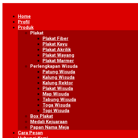
Skip
to
Home
content
Profil
Produk
Plakat
Plakat Fiber
Plakat Kayu
Plakat Akrilik
Plakat Wayang
Plakat Marmer
Perlengkapan Wisuda
Patung Wisuda
Kalung Wisuda
Kalung Rektor
Plakat Wisuda
Map Wisuda
Tabung Wisuda
Toga Wisuda
Topi Wisuda
Box Plakat
Medali Kejuaraan
Papan Nama Meja
Cara Pesan