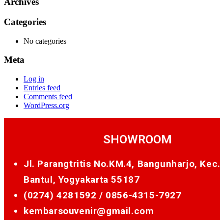
Archives
Categories
No categories
Meta
Log in
Entries feed
Comments feed
WordPress.org
SHOWROOM
Jl. Parangtritis No.KM.4, Bangunharjo, Kec
Bantul, Yogyakarta 55187
(0274) 4281592 /
0856-4315-7927
kembarsouvenir@gmail.com