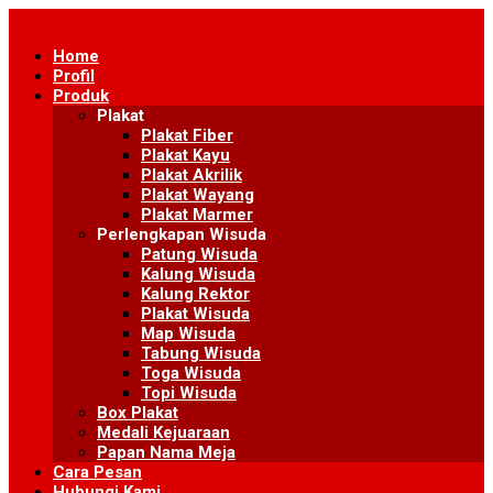
Skip
to
Home
content
Profil
Produk
Plakat
Plakat Fiber
Plakat Kayu
Plakat Akrilik
Plakat Wayang
Plakat Marmer
Perlengkapan Wisuda
Patung Wisuda
Kalung Wisuda
Kalung Rektor
Plakat Wisuda
Map Wisuda
Tabung Wisuda
Toga Wisuda
Topi Wisuda
Box Plakat
Medali Kejuaraan
Papan Nama Meja
Cara Pesan
Hubungi Kami