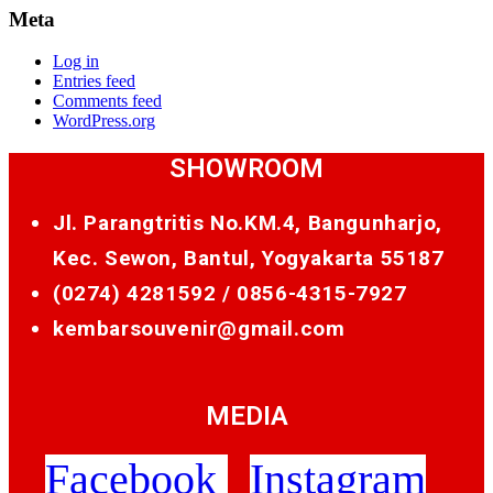
Meta
Log in
Entries feed
Comments feed
WordPress.org
SHOWROOM
Jl. Parangtritis No.KM.4, Bangunharjo,
Kec. Sewon, Bantul, Yogyakarta 55187
(0274) 4281592 /
0856-4315-7927
kembarsouvenir@gmail.com
MEDIA
Facebook
Instagram