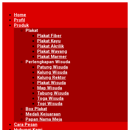
Skip
to
Home
content
Profil
Produk
Plakat
Plakat Fiber
Plakat Kayu
Plakat Akrilik
Plakat Wayang
Plakat Marmer
Perlengkapan Wisuda
Patung Wisuda
Kalung Wisuda
Kalung Rektor
Plakat Wisuda
Map Wisuda
Tabung Wisuda
Toga Wisuda
Topi Wisuda
Box Plakat
Medali Kejuaraan
Papan Nama Meja
Cara Pesan
Hubungi Kami