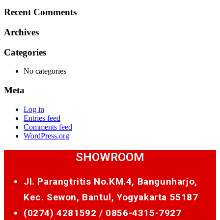
for:
Recent Comments
Archives
Categories
No categories
Meta
Log in
Entries feed
Comments feed
WordPress.org
SHOWROOM
Jl. Parangtritis No.KM.4, Bangunharjo,
Kec. Sewon, Bantul, Yogyakarta 55187
(0274) 4281592 /
0856-4315-7927