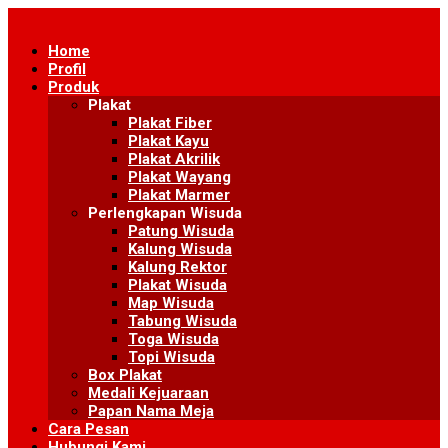
Skip
to
Home
content
Profil
Produk
Plakat
Plakat Fiber
Plakat Kayu
Plakat Akrilik
Plakat Wayang
Plakat Marmer
Perlengkapan Wisuda
Patung Wisuda
Kalung Wisuda
Kalung Rektor
Plakat Wisuda
Map Wisuda
Tabung Wisuda
Toga Wisuda
Topi Wisuda
Box Plakat
Medali Kejuaraan
Papan Nama Meja
Cara Pesan
Hubungi Kami