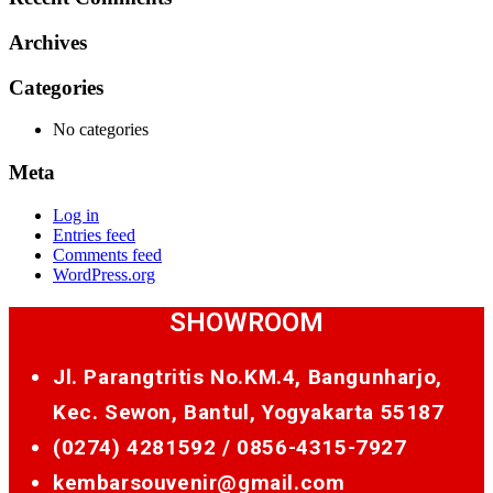
Archives
Categories
No categories
Meta
Log in
Entries feed
Comments feed
WordPress.org
SHOWROOM
Jl. Parangtritis No.KM.4, Bangunharjo,
Kec. Sewon, Bantul, Yogyakarta 55187
(0274) 4281592 /
0856-4315-7927
kembarsouvenir@gmail.com