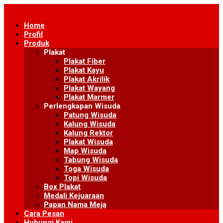
Skip
to
Home
content
Profil
Produk
Plakat
Plakat Fiber
Plakat Kayu
Plakat Akrilik
Plakat Wayang
Plakat Marmer
Perlengkapan Wisuda
Patung Wisuda
Kalung Wisuda
Kalung Rektor
Plakat Wisuda
Map Wisuda
Tabung Wisuda
Toga Wisuda
Topi Wisuda
Box Plakat
Medali Kejuaraan
Papan Nama Meja
Cara Pesan
Hubungi Kami