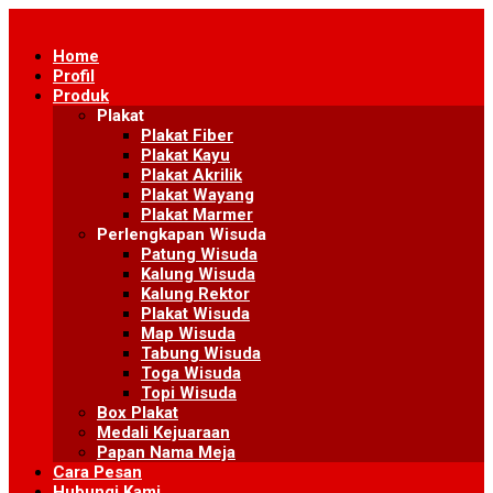
Skip
to
Home
content
Profil
Produk
Plakat
Plakat Fiber
Plakat Kayu
Plakat Akrilik
Plakat Wayang
Plakat Marmer
Perlengkapan Wisuda
Patung Wisuda
Kalung Wisuda
Kalung Rektor
Plakat Wisuda
Map Wisuda
Tabung Wisuda
Toga Wisuda
Topi Wisuda
Box Plakat
Medali Kejuaraan
Papan Nama Meja
Cara Pesan
Hubungi Kami