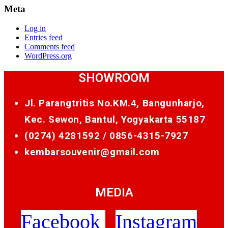
Meta
Log in
Entries feed
Comments feed
WordPress.org
SHOWROOM
Jl. Parangtritis No.KM.4, Bangunharjo,
Kec. Sewon, Bantul, Yogyakarta 55187
(0274) 4281592 /
0856-4315-7927
kembarsouvenir@gmail.com
MEDIA
Facebook
Instagram