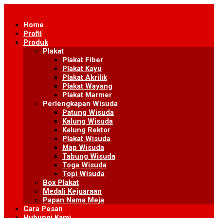
Skip
to
Home
content
Profil
Produk
Plakat
Plakat Fiber
Plakat Kayu
Plakat Akrilik
Plakat Wayang
Plakat Marmer
Perlengkapan Wisuda
Patung Wisuda
Kalung Wisuda
Kalung Rektor
Plakat Wisuda
Map Wisuda
Tabung Wisuda
Toga Wisuda
Topi Wisuda
Box Plakat
Medali Kejuaraan
Papan Nama Meja
Cara Pesan
Hubungi Kami