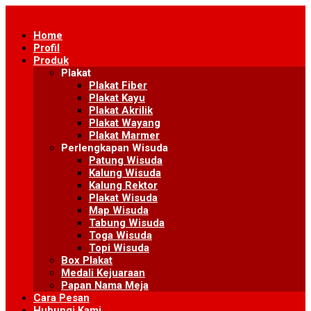
Skip
to
Home
content
Profil
Produk
Plakat
Plakat Fiber
Plakat Kayu
Plakat Akrilik
Plakat Wayang
Plakat Marmer
Perlengkapan Wisuda
Patung Wisuda
Kalung Wisuda
Kalung Rektor
Plakat Wisuda
Map Wisuda
Tabung Wisuda
Toga Wisuda
Topi Wisuda
Box Plakat
Medali Kejuaraan
Papan Nama Meja
Cara Pesan
Hubungi Kami