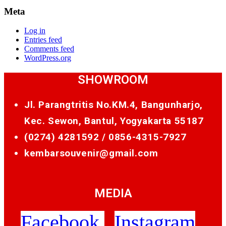
Meta
Log in
Entries feed
Comments feed
WordPress.org
SHOWROOM
Jl. Parangtritis No.KM.4, Bangunharjo,
Kec. Sewon, Bantul, Yogyakarta 55187
(0274) 4281592 /
0856-4315-7927
kembarsouvenir@gmail.com
MEDIA
Facebook
Instagram