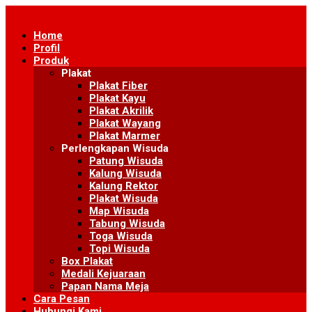
Skip
to
Home
content
Profil
Produk
Plakat
Plakat Fiber
Plakat Kayu
Plakat Akrilik
Plakat Wayang
Plakat Marmer
Perlengkapan Wisuda
Patung Wisuda
Kalung Wisuda
Kalung Rektor
Plakat Wisuda
Map Wisuda
Tabung Wisuda
Toga Wisuda
Topi Wisuda
Box Plakat
Medali Kejuaraan
Papan Nama Meja
Cara Pesan
Hubungi Kami