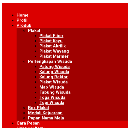
Skip
to
Home
content
Profil
Produk
Plakat
Plakat Fiber
Plakat Kayu
Plakat Akrilik
Plakat Wayang
Plakat Marmer
Perlengkapan Wisuda
Patung Wisuda
Kalung Wisuda
Kalung Rektor
Plakat Wisuda
Map Wisuda
Tabung Wisuda
Toga Wisuda
Topi Wisuda
Box Plakat
Medali Kejuaraan
Papan Nama Meja
Cara Pesan