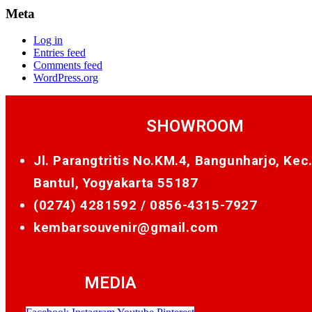
Meta
Log in
Entries feed
Comments feed
WordPress.org
SHOWROOM
Jl. Parangtritis No.KM.4, Bangunharjo, Kec
Bantul, Yogyakarta 55187
(0274) 4281592 /
0856-4315-7927
kembarsouvenir@gmail.com
MEDIA