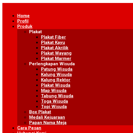
Skip
to
Home
content
Profil
Produk
Plakat
Plakat Fiber
Plakat Kayu
Plakat Akrilik
Plakat Wayang
Plakat Marmer
Perlengkapan Wisuda
Patung Wisuda
Kalung Wisuda
Kalung Rektor
Plakat Wisuda
Map Wisuda
Tabung Wisuda
Toga Wisuda
Topi Wisuda
Box Plakat
Medali Kejuaraan
Papan Nama Meja
Cara Pesan