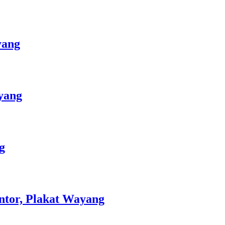
yang
yang
g
ntor, Plakat Wayang