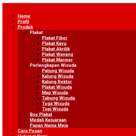
Skip
to
Home
content
Profil
Produk
Plakat
Plakat Fiber
Plakat Kayu
Plakat Akrilik
Plakat Wayang
Plakat Marmer
Perlengkapan Wisuda
Patung Wisuda
Kalung Wisuda
Kalung Rektor
Plakat Wisuda
Map Wisuda
Tabung Wisuda
Toga Wisuda
Topi Wisuda
Box Plakat
Medali Kejuaraan
Papan Nama Meja
Cara Pesan