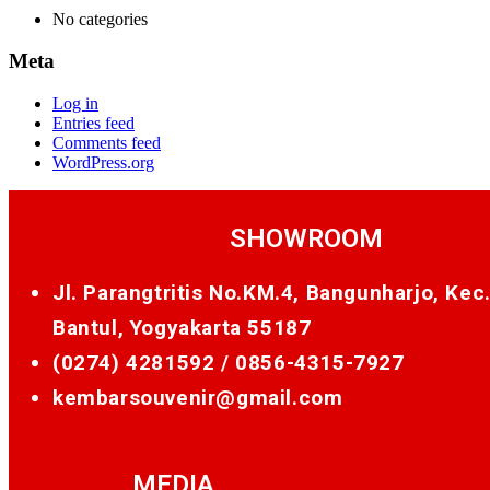
No categories
Meta
Log in
Entries feed
Comments feed
WordPress.org
SHOWROOM
Jl. Parangtritis No.KM.4, Bangunharjo, Kec
Bantul, Yogyakarta 55187
(0274) 4281592 /
0856-4315-7927
kembarsouvenir@gmail.com
MEDIA