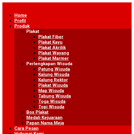
Skip
to
Home
content
Profil
Produk
Plakat
Plakat Fiber
Plakat Kayu
Plakat Akrilik
Plakat Wayang
Plakat Marmer
Perlengkapan Wisuda
Patung Wisuda
Kalung Wisuda
Kalung Rektor
Plakat Wisuda
Map Wisuda
Tabung Wisuda
Toga Wisuda
Topi Wisuda
Box Plakat
Medali Kejuaraan
Papan Nama Meja
Cara Pesan
Hubungi Kami