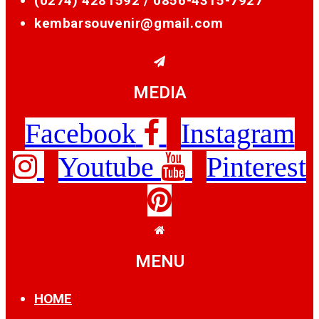
(0274) 4281592 /
0856-4315-7927
kembarsouvenir@gmail.com
MEDIA
Facebook
Instagram
Youtube
Pinterest
MENU
HOME