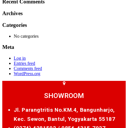
Recent Comments
Archives
Categories
No categories
Meta
Log in
Entries feed
Comments feed
WordPress.org
SHOWROOM
Jl. Parangtritis No.KM.4, Bangunharjo,
Kec. Sewon, Bantul, Yogyakarta 55187