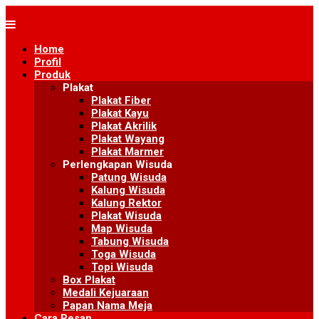
Skip
to
content
Home
Profil
Produk
Plakat
Plakat Fiber
Plakat Kayu
Plakat Akrilik
Plakat Wayang
Plakat Marmer
Perlengkapan Wisuda
Patung Wisuda
Kalung Wisuda
Kalung Rektor
Plakat Wisuda
Map Wisuda
Tabung Wisuda
Toga Wisuda
Topi Wisuda
Box Plakat
Medali Kejuaraan
Papan Nama Meja
Cara Pesan