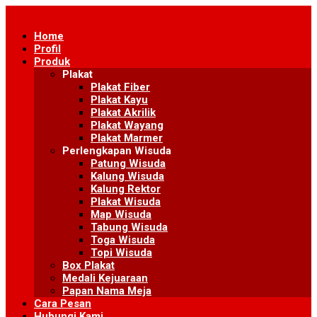
Skip
to
Home
content
Profil
Produk
Plakat
Plakat Fiber
Plakat Kayu
Plakat Akrilik
Plakat Wayang
Plakat Marmer
Perlengkapan Wisuda
Patung Wisuda
Kalung Wisuda
Kalung Rektor
Plakat Wisuda
Map Wisuda
Tabung Wisuda
Toga Wisuda
Topi Wisuda
Box Plakat
Medali Kejuaraan
Papan Nama Meja
Cara Pesan
Hubungi Kami