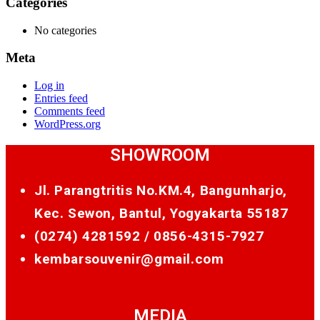
Categories
No categories
Meta
Log in
Entries feed
Comments feed
WordPress.org
SHOWROOM
Jl. Parangtritis No.KM.4, Bangunharjo,
Kec. Sewon, Bantul, Yogyakarta 55187
(0274) 4281592 /
0856-4315-7927
kembarsouvenir@gmail.com
MEDIA