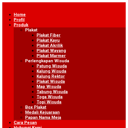
Skip
to
Home
content
Profil
Produk
Plakat
Plakat Fiber
Plakat Kayu
Plakat Akrilik
Plakat Wayang
Plakat Marmer
Perlengkapan Wisuda
Patung Wisuda
Kalung Wisuda
Kalung Rektor
Plakat Wisuda
Map Wisuda
Tabung Wisuda
Toga Wisuda
Topi Wisuda
Box Plakat
Medali Kejuaraan
Papan Nama Meja
Cara Pesan
Hubungi Kami