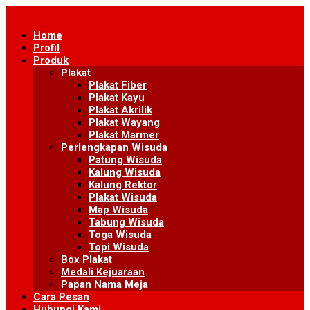
Skip
to
Home
content
Profil
Produk
Plakat
Plakat Fiber
Plakat Kayu
Plakat Akrilik
Plakat Wayang
Plakat Marmer
Perlengkapan Wisuda
Patung Wisuda
Kalung Wisuda
Kalung Rektor
Plakat Wisuda
Map Wisuda
Tabung Wisuda
Toga Wisuda
Topi Wisuda
Box Plakat
Medali Kejuaraan
Papan Nama Meja
Cara Pesan
Hubungi Kami