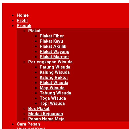
Skip
to
Home
content
Profil
Produk
Plakat
Plakat Fiber
Plakat Kayu
Plakat Akrilik
Plakat Wayang
Plakat Marmer
Perlengkapan Wisuda
Patung Wisuda
Kalung Wisuda
Kalung Rektor
Plakat Wisuda
Map Wisuda
Tabung Wisuda
Toga Wisuda
Topi Wisuda
Box Plakat
Medali Kejuaraan
Papan Nama Meja
Cara Pesan