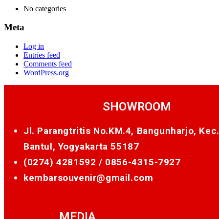
No categories
Meta
Log in
Entries feed
Comments feed
WordPress.org
SHOWROOM
Jl. Parangtritis No.KM.4, Bangunharjo, Kec
Bantul, Yogyakarta 55187
(0274) 4281592 /
0856-4315-7927
kembarsouvenir@gmail.com
MEDIA