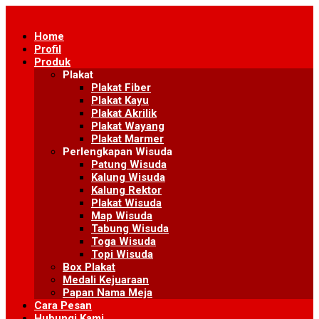
Skip
to
Home
content
Profil
Produk
Plakat
Plakat Fiber
Plakat Kayu
Plakat Akrilik
Plakat Wayang
Plakat Marmer
Perlengkapan Wisuda
Patung Wisuda
Kalung Wisuda
Kalung Rektor
Plakat Wisuda
Map Wisuda
Tabung Wisuda
Toga Wisuda
Topi Wisuda
Box Plakat
Medali Kejuaraan
Papan Nama Meja
Cara Pesan
Hubungi Kami