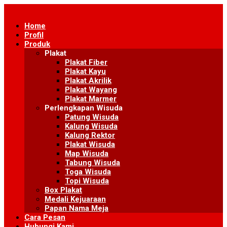
Skip
to
Home
content
Profil
Produk
Plakat
Plakat Fiber
Plakat Kayu
Plakat Akrilik
Plakat Wayang
Plakat Marmer
Perlengkapan Wisuda
Patung Wisuda
Kalung Wisuda
Kalung Rektor
Plakat Wisuda
Map Wisuda
Tabung Wisuda
Toga Wisuda
Topi Wisuda
Box Plakat
Medali Kejuaraan
Papan Nama Meja
Cara Pesan
Hubungi Kami