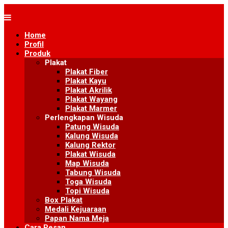
Skip
to
content
Home
Profil
Produk
Plakat
Plakat Fiber
Plakat Kayu
Plakat Akrilik
Plakat Wayang
Plakat Marmer
Perlengkapan Wisuda
Patung Wisuda
Kalung Wisuda
Kalung Rektor
Plakat Wisuda
Map Wisuda
Tabung Wisuda
Toga Wisuda
Topi Wisuda
Box Plakat
Medali Kejuaraan
Papan Nama Meja
Cara Pesan