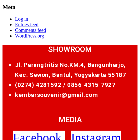
Meta
Log in
Entries feed
Comments feed
WordPress.org
SHOWROOM
Jl. Parangtritis No.KM.4, Bangunharjo,
Kec. Sewon, Bantul, Yogyakarta 55187
(0274) 4281592 /
0856-4315-7927
kembarsouvenir@gmail.com
MEDIA
Facebook
Instagram