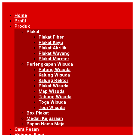
Skip
to
Home
content
Profil
Produk
Plakat
Plakat Fiber
Plakat Kayu
Plakat Akrilik
Plakat Wayang
Plakat Marmer
Perlengkapan Wisuda
Patung Wisuda
Kalung Wisuda
Kalung Rektor
Plakat Wisuda
Map Wisuda
Tabung Wisuda
Toga Wisuda
Topi Wisuda
Box Plakat
Medali Kejuaraan
Papan Nama Meja
Cara Pesan
Hubungi Kami