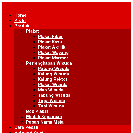
Skip
to
Home
content
Profil
Produk
Plakat
Plakat Fiber
Plakat Kayu
Plakat Akrilik
Plakat Wayang
Plakat Marmer
Perlengkapan Wisuda
Patung Wisuda
Kalung Wisuda
Kalung Rektor
Plakat Wisuda
Map Wisuda
Tabung Wisuda
Toga Wisuda
Topi Wisuda
Box Plakat
Medali Kejuaraan
Papan Nama Meja
Cara Pesan
Hubungi Kami