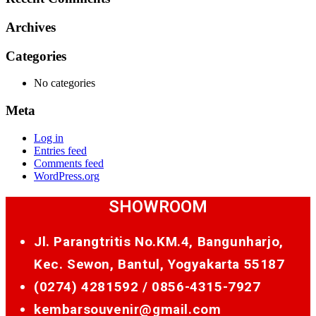
Archives
Categories
No categories
Meta
Log in
Entries feed
Comments feed
WordPress.org
SHOWROOM
Jl. Parangtritis No.KM.4, Bangunharjo,
Kec. Sewon, Bantul, Yogyakarta 55187
(0274) 4281592 /
0856-4315-7927
kembarsouvenir@gmail.com