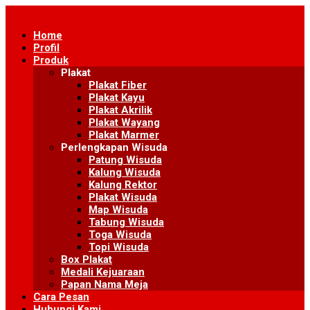
Skip
to
Home
content
Profil
Produk
Plakat
Plakat Fiber
Plakat Kayu
Plakat Akrilik
Plakat Wayang
Plakat Marmer
Perlengkapan Wisuda
Patung Wisuda
Kalung Wisuda
Kalung Rektor
Plakat Wisuda
Map Wisuda
Tabung Wisuda
Toga Wisuda
Topi Wisuda
Box Plakat
Medali Kejuaraan
Papan Nama Meja
Cara Pesan
Hubungi Kami