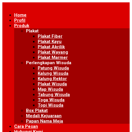
Skip
to
Home
content
Profil
Produk
Plakat
Plakat Fiber
Plakat Kayu
Plakat Akrilik
Plakat Wayang
Plakat Marmer
Perlengkapan Wisuda
Patung Wisuda
Kalung Wisuda
Kalung Rektor
Plakat Wisuda
Map Wisuda
Tabung Wisuda
Toga Wisuda
Topi Wisuda
Box Plakat
Medali Kejuaraan
Papan Nama Meja
Cara Pesan
Hubungi Kami