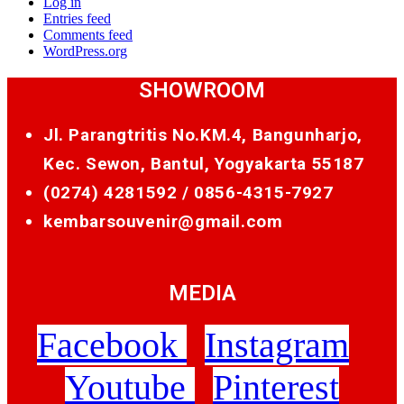
Log in
Entries feed
Comments feed
WordPress.org
SHOWROOM
Jl. Parangtritis No.KM.4, Bangunharjo,
Kec. Sewon, Bantul, Yogyakarta 55187
(0274) 4281592 /
0856-4315-7927
kembarsouvenir@gmail.com
MEDIA
Facebook
Instagram
Youtube
Pinterest