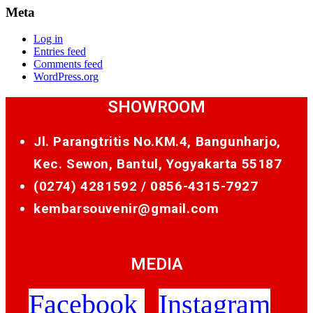
Meta
Log in
Entries feed
Comments feed
WordPress.org
SHOWROOM
Jl. Parangtritis No.KM.4, Bangunharjo,
Kec. Sewon, Bantul, Yogyakarta 55187
(0274) 4281592 /
0856-4315-7927
kembarsouvenir@gmail.com
MEDIA
Facebook
Instagram