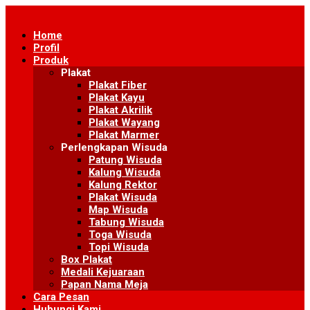
Skip
to
Home
content
Profil
Produk
Plakat
Plakat Fiber
Plakat Kayu
Plakat Akrilik
Plakat Wayang
Plakat Marmer
Perlengkapan Wisuda
Patung Wisuda
Kalung Wisuda
Kalung Rektor
Plakat Wisuda
Map Wisuda
Tabung Wisuda
Toga Wisuda
Topi Wisuda
Box Plakat
Medali Kejuaraan
Papan Nama Meja
Cara Pesan
Hubungi Kami