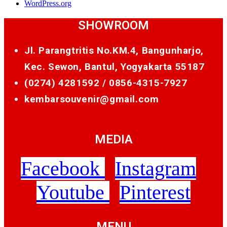
WordPress.org
SHOWROOM
Jl. Parangtritis No.KM.4, Bangunharjo,
Kec. Sewon, Bantul, Yogyakarta 55187
(0274) 4281592 /
0856-4315-7927
kembarsouvenir@gmail.com
MEDIA
Facebook
Instagram
Youtube
Pinterest
MENU