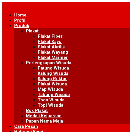
Skip
to
Home
content
Profil
Produk
Plakat
Plakat Fiber
Plakat Kayu
Plakat Akrilik
Plakat Wayang
Plakat Marmer
Perlengkapan Wisuda
Patung Wisuda
Kalung Wisuda
Kalung Rektor
Plakat Wisuda
Map Wisuda
Tabung Wisuda
Toga Wisuda
Topi Wisuda
Box Plakat
Medali Kejuaraan
Papan Nama Meja
Cara Pesan
Hubungi Kami