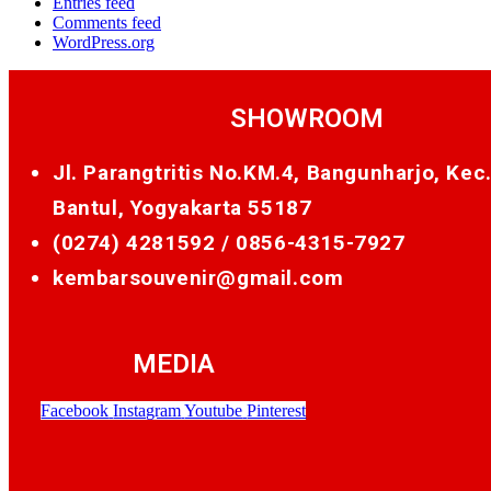
Entries feed
Comments feed
WordPress.org
SHOWROOM
Jl. Parangtritis No.KM.4, Bangunharjo, Kec
Bantul, Yogyakarta 55187
(0274) 4281592 /
0856-4315-7927
kembarsouvenir@gmail.com
MEDIA
Facebook
Instagram
Youtube
Pinterest