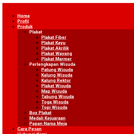
Skip
to
Home
content
Profil
Produk
Plakat
Plakat Fiber
Plakat Kayu
Plakat Akrilik
Plakat Wayang
Plakat Marmer
Perlengkapan Wisuda
Patung Wisuda
Kalung Wisuda
Kalung Rektor
Plakat Wisuda
Map Wisuda
Tabung Wisuda
Toga Wisuda
Topi Wisuda
Box Plakat
Medali Kejuaraan
Papan Nama Meja
Cara Pesan