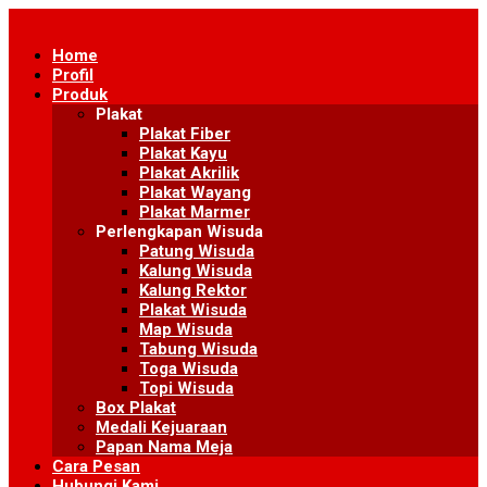
Skip
to
Home
content
Profil
Produk
Plakat
Plakat Fiber
Plakat Kayu
Plakat Akrilik
Plakat Wayang
Plakat Marmer
Perlengkapan Wisuda
Patung Wisuda
Kalung Wisuda
Kalung Rektor
Plakat Wisuda
Map Wisuda
Tabung Wisuda
Toga Wisuda
Topi Wisuda
Box Plakat
Medali Kejuaraan
Papan Nama Meja
Cara Pesan
Hubungi Kami