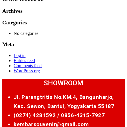
Archives
Categories
No categories
Meta
Log in
Entries feed
Comments feed
WordPress.org
SHOWROOM
Jl. Parangtritis No.KM.4, Bangunharjo,
Kec. Sewon, Bantul, Yogyakarta 55187
(0274) 4281592 /
0856-4315-7927
kembarsouvenir@gmail.com