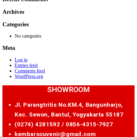
Archives
Categories
No categories
Meta
Log in
Entries feed
Comments feed
WordPress.org
SHOWROOM
Jl. Parangtritis No.KM.4, Bangunharjo,
Kec. Sewon, Bantul, Yogyakarta 55187
(0274) 4281592 /
0856-4315-7927
kembarsouvenir@gmail.com