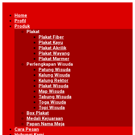
Skip
to
Home
content
Profil
Produk
Plakat
Plakat Fiber
Plakat Kayu
Plakat Akrilik
Plakat Wayang
Plakat Marmer
Perlengkapan Wisuda
Patung Wisuda
Kalung Wisuda
Kalung Rektor
Plakat Wisuda
Map Wisuda
Tabung Wisuda
Toga Wisuda
Topi Wisuda
Box Plakat
Medali Kejuaraan
Papan Nama Meja
Cara Pesan
Hubungi Kami