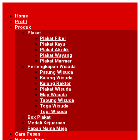
Skip
to
Home
content
Profil
Produk
Plakat
Plakat Fiber
Plakat Kayu
Plakat Akrilik
Plakat Wayang
Plakat Marmer
Perlengkapan Wisuda
Patung Wisuda
Kalung Wisuda
Kalung Rektor
Plakat Wisuda
Map Wisuda
Tabung Wisuda
Toga Wisuda
Topi Wisuda
Box Plakat
Medali Kejuaraan
Papan Nama Meja
Cara Pesan
Hubungi Kami