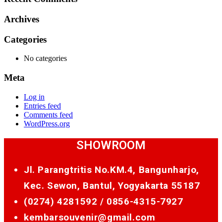
Archives
Categories
No categories
Meta
Log in
Entries feed
Comments feed
WordPress.org
SHOWROOM
Jl. Parangtritis No.KM.4, Bangunharjo,
Kec. Sewon, Bantul, Yogyakarta 55187
(0274) 4281592 /
0856-4315-7927
kembarsouvenir@gmail.com