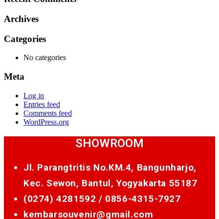
Archives
Categories
No categories
Meta
Log in
Entries feed
Comments feed
WordPress.org
SHOWROOM
Jl. Parangtritis No.KM.4, Bangunharjo,
Kec. Sewon, Bantul, Yogyakarta 55187
(0274) 4281592 /
0856-4315-7927
kembarsouvenir@gmail.com