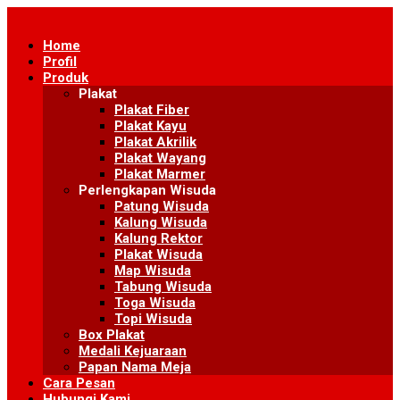
Skip
to
Home
content
Profil
Produk
Plakat
Plakat Fiber
Plakat Kayu
Plakat Akrilik
Plakat Wayang
Plakat Marmer
Perlengkapan Wisuda
Patung Wisuda
Kalung Wisuda
Kalung Rektor
Plakat Wisuda
Map Wisuda
Tabung Wisuda
Toga Wisuda
Topi Wisuda
Box Plakat
Medali Kejuaraan
Papan Nama Meja
Cara Pesan
Hubungi Kami