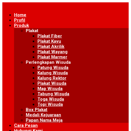
Skip
to
Home
content
Profil
Produk
Plakat
Plakat Fiber
Plakat Kayu
Plakat Akrilik
Plakat Wayang
Plakat Marmer
Perlengkapan Wisuda
Patung Wisuda
Kalung Wisuda
Kalung Rektor
Plakat Wisuda
Map Wisuda
Tabung Wisuda
Toga Wisuda
Topi Wisuda
Box Plakat
Medali Kejuaraan
Papan Nama Meja
Cara Pesan
Hubungi Kami