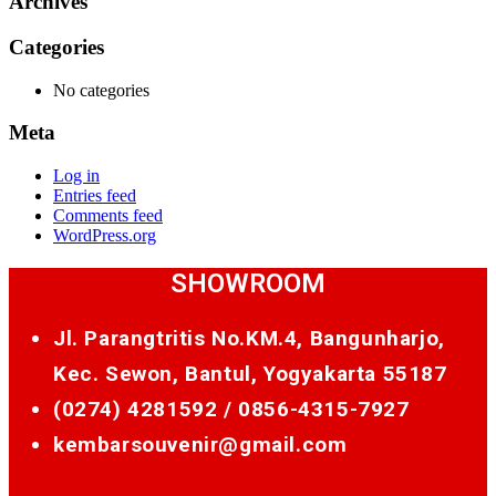
Archives
Categories
No categories
Meta
Log in
Entries feed
Comments feed
WordPress.org
SHOWROOM
Jl. Parangtritis No.KM.4, Bangunharjo,
Kec. Sewon, Bantul, Yogyakarta 55187
(0274) 4281592 /
0856-4315-7927
kembarsouvenir@gmail.com