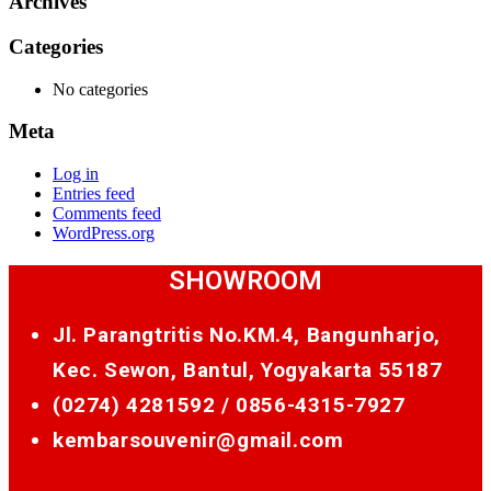
Archives
Categories
No categories
Meta
Log in
Entries feed
Comments feed
WordPress.org
SHOWROOM
Jl. Parangtritis No.KM.4, Bangunharjo,
Kec. Sewon, Bantul, Yogyakarta 55187
(0274) 4281592 /
0856-4315-7927
kembarsouvenir@gmail.com