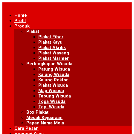
Skip
to
Home
content
Profil
Produk
Plakat
Plakat Fiber
Plakat Kayu
Plakat Akrilik
Plakat Wayang
Plakat Marmer
Perlengkapan Wisuda
Patung Wisuda
Kalung Wisuda
Kalung Rektor
Plakat Wisuda
Map Wisuda
Tabung Wisuda
Toga Wisuda
Topi Wisuda
Box Plakat
Medali Kejuaraan
Papan Nama Meja
Cara Pesan
Hubungi Kami