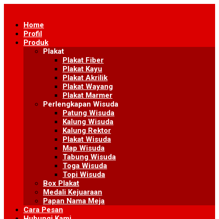
Skip
to
Home
content
Profil
Produk
Plakat
Plakat Fiber
Plakat Kayu
Plakat Akrilik
Plakat Wayang
Plakat Marmer
Perlengkapan Wisuda
Patung Wisuda
Kalung Wisuda
Kalung Rektor
Plakat Wisuda
Map Wisuda
Tabung Wisuda
Toga Wisuda
Topi Wisuda
Box Plakat
Medali Kejuaraan
Papan Nama Meja
Cara Pesan
Hubungi Kami