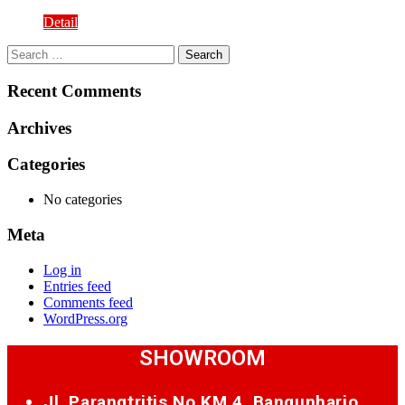
Detail
Search
for:
Recent Comments
Archives
Categories
No categories
Meta
Log in
Entries feed
Comments feed
WordPress.org
SHOWROOM
Jl. Parangtritis No.KM.4, Bangunharjo,