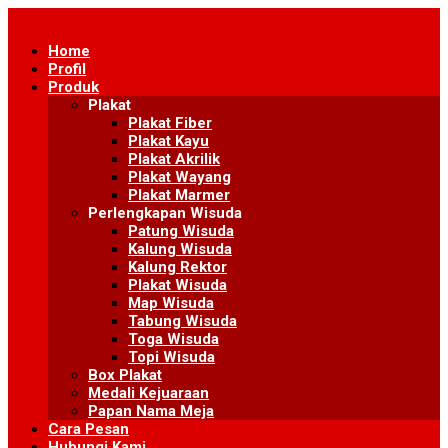
Skip
to
Home
content
Profil
Produk
Plakat
Plakat Fiber
Plakat Kayu
Plakat Akrilik
Plakat Wayang
Plakat Marmer
Perlengkapan Wisuda
Patung Wisuda
Kalung Wisuda
Kalung Rektor
Plakat Wisuda
Map Wisuda
Tabung Wisuda
Toga Wisuda
Topi Wisuda
Box Plakat
Medali Kejuaraan
Papan Nama Meja
Cara Pesan
Hubungi Kami