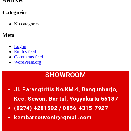
Archives
Categories
No categories
Meta
Log in
Entries feed
Comments feed
WordPress.org
SHOWROOM
Jl. Parangtritis No.KM.4, Bangunharjo,
Kec. Sewon, Bantul, Yogyakarta 55187
(0274) 4281592 /
0856-4315-7927
kembarsouvenir@gmail.com