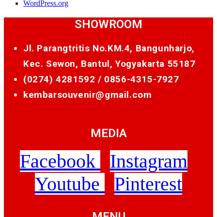
WordPress.org
SHOWROOM
Jl. Parangtritis No.KM.4, Bangunharjo,
Kec. Sewon, Bantul, Yogyakarta 55187
(0274) 4281592 /
0856-4315-7927
kembarsouvenir@gmail.com
MEDIA
Facebook
Instagram
Youtube
Pinterest
MENU