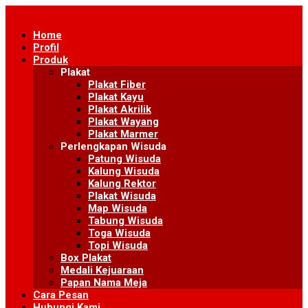
Skip
to
Home
content
Profil
Produk
Plakat
Plakat Fiber
Plakat Kayu
Plakat Akrilik
Plakat Wayang
Plakat Marmer
Perlengkapan Wisuda
Patung Wisuda
Kalung Wisuda
Kalung Rektor
Plakat Wisuda
Map Wisuda
Tabung Wisuda
Toga Wisuda
Topi Wisuda
Box Plakat
Medali Kejuaraan
Papan Nama Meja
Cara Pesan
Hubungi Kami