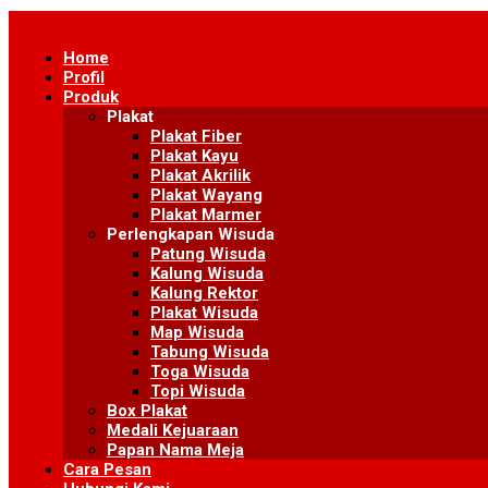
Skip
to
Home
content
Profil
Produk
Plakat
Plakat Fiber
Plakat Kayu
Plakat Akrilik
Plakat Wayang
Plakat Marmer
Perlengkapan Wisuda
Patung Wisuda
Kalung Wisuda
Kalung Rektor
Plakat Wisuda
Map Wisuda
Tabung Wisuda
Toga Wisuda
Topi Wisuda
Box Plakat
Medali Kejuaraan
Papan Nama Meja
Cara Pesan