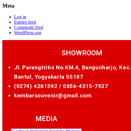
Meta
Log in
Entries feed
Comments feed
WordPress.org
SHOWROOM
Jl. Parangtritis No.KM.4, Bangunharjo, Kec
Bantul, Yogyakarta 55187
(0274) 4281592 /
0856-4315-7927
kembarsouvenir@gmail.com
MEDIA