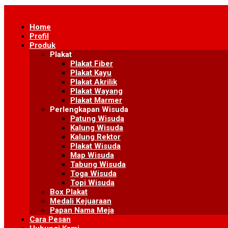
Skip
to
Home
content
Profil
Produk
Plakat
Plakat Fiber
Plakat Kayu
Plakat Akrilik
Plakat Wayang
Plakat Marmer
Perlengkapan Wisuda
Patung Wisuda
Kalung Wisuda
Kalung Rektor
Plakat Wisuda
Map Wisuda
Tabung Wisuda
Toga Wisuda
Topi Wisuda
Box Plakat
Medali Kejuaraan
Papan Nama Meja
Cara Pesan