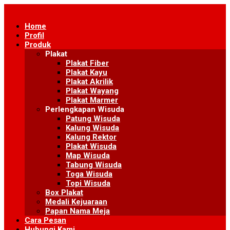
Skip
to
Home
content
Profil
Produk
Plakat
Plakat Fiber
Plakat Kayu
Plakat Akrilik
Plakat Wayang
Plakat Marmer
Perlengkapan Wisuda
Patung Wisuda
Kalung Wisuda
Kalung Rektor
Plakat Wisuda
Map Wisuda
Tabung Wisuda
Toga Wisuda
Topi Wisuda
Box Plakat
Medali Kejuaraan
Papan Nama Meja
Cara Pesan
Hubungi Kami