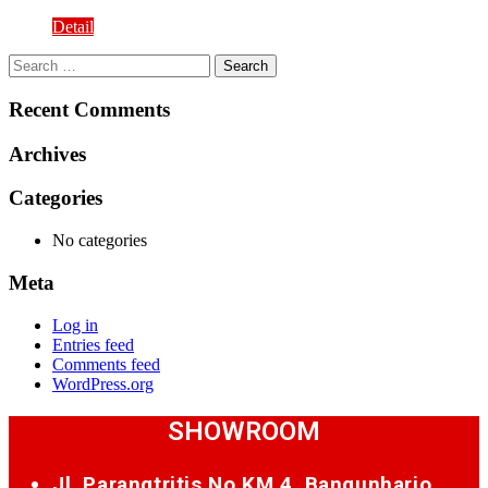
Detail
Search
for:
Recent Comments
Archives
Categories
No categories
Meta
Log in
Entries feed
Comments feed
WordPress.org
SHOWROOM
Jl. Parangtritis No.KM.4, Bangunharjo,