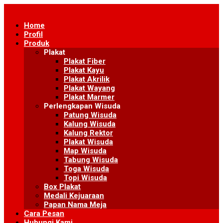
Skip
to
Home
content
Profil
Produk
Plakat
Plakat Fiber
Plakat Kayu
Plakat Akrilik
Plakat Wayang
Plakat Marmer
Perlengkapan Wisuda
Patung Wisuda
Kalung Wisuda
Kalung Rektor
Plakat Wisuda
Map Wisuda
Tabung Wisuda
Toga Wisuda
Topi Wisuda
Box Plakat
Medali Kejuaraan
Papan Nama Meja
Cara Pesan
Hubungi Kami