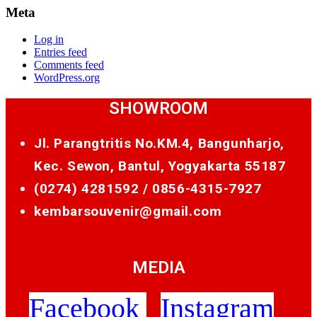
Meta
Log in
Entries feed
Comments feed
WordPress.org
SHOWROOM
Jl. Parangtritis No.KM.4, Bangunharjo,
Kec. Sewon, Bantul, Yogyakarta 55187
(0274) 4281592 /
0856-4315-7927
kembarsouvenir@gmail.com
MEDIA
Facebook
Instagram